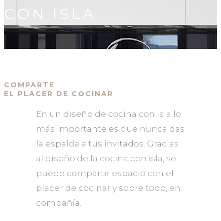
CON ISLA
COMPARTE
EL PLACER DE COCINAR
En un diseño de cocina con isla lo
más importante es que nunca das
la espalda a tus invitados. Gracias
al diseño de la cocina con isla, se
puede compartir espacio con el
placer de cocinar y sobre todo, en
compañía.