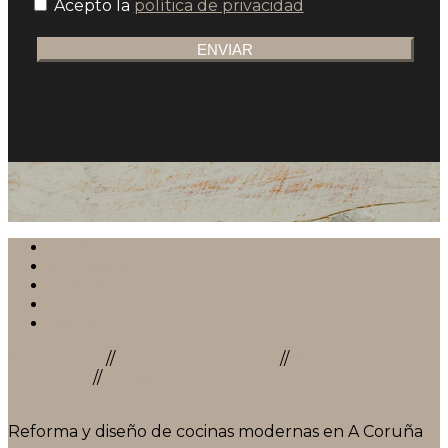
Acepto la
política de privacidad
ENVIAR
Facebook
Instagram
LinkedIn
YouTube
Pinterest
Aviso Legal
//
Política de Cookies
//
Política de
privacidad
//
Accesibilidad
Reforma y diseño de cocinas modernas en A Coruña